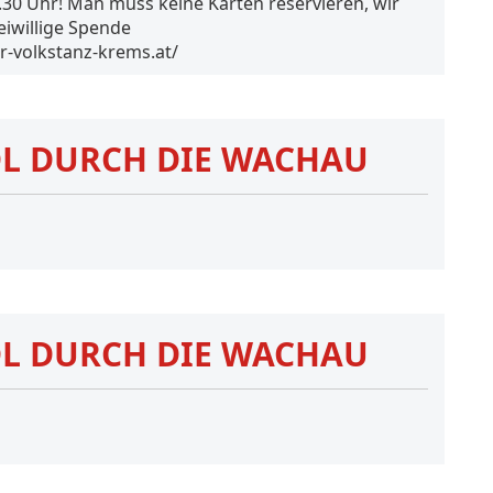
.30 Uhr! Man muss keine Karten reservieren, wir
eiwillige Spende
or-volkstanz-krems.at/
DL DURCH DIE WACHAU
DL DURCH DIE WACHAU